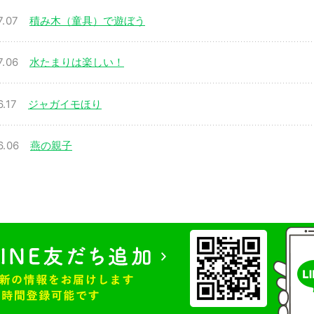
7.07
積み木（童具）で遊ぼう
7.06
水たまりは楽しい！
6.17
ジャガイモほり
6.06
燕の親子