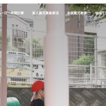
の一日・年間行事
新入園児募集要項
未就園児教室
地域子
法人町田きそ学園 境川