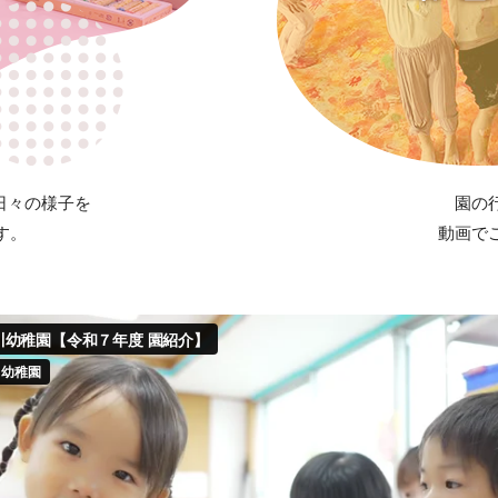
の日々の様子を
園の
す。
動画で