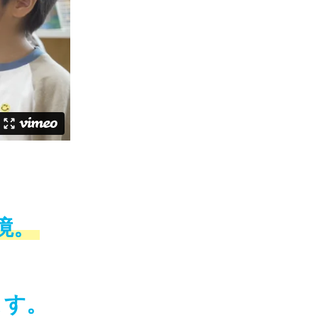
境。
ます。