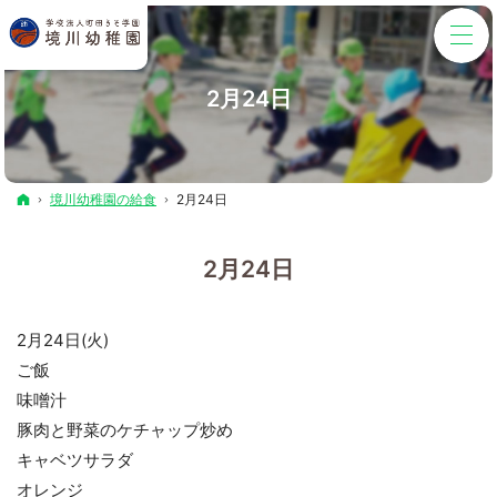
2月24日
ホーム
境川幼稚園の給食
2月24日
2月24日
2月24日(火)
ご飯
味噌汁
豚肉と野菜のケチャップ炒め
キャベツサラダ
オレンジ