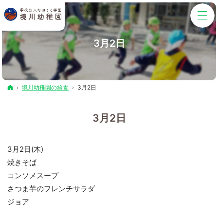
3月2日
ホーム
境川幼稚園の給食
3月2日
3月2日
3月2日(木)
焼きそば
コンソメスープ
さつま芋のフレンチサラダ
ジョア