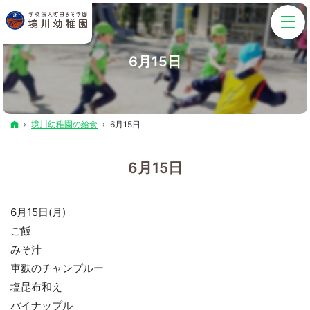
6月15日
ホーム
境川幼稚園の給食
6月15日
6月15日
6月15日(月)
ご飯
みそ汁
車麩のチャンプルー
塩昆布和え
パイナップル