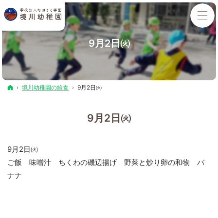
9月2日㈫
ホーム
境川幼稚園の給食
9月2日㈫
9月2日㈫
9月2日㈫
ご飯 味噌汁 ちくわの磯辺揚げ 野菜と炒り卵の和物 バ
ナナ