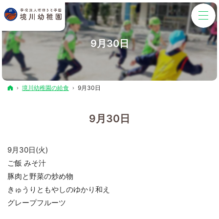
9月30日
ホーム
境川幼稚園の給食
9月30日
9月30日
9月30日(火)
ご飯 みそ汁
豚肉と野菜の炒め物
きゅうりともやしのゆかり和え
グレープフルーツ